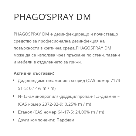
PHAGO’SPRAY DM
PHAGOSPRAY DM е дезинфекциращо и почистващо
средство за професионална дезинфекция на
повърхности в критична среда.PHAGOSPRAY DM
може да се използва чрез пръскане по стени, тавани
и мебели в отделението за грижи.
Активни съставки:
Дидецилдиметиламониев хлорид (CAS номер 7173-
51-5; 0,14% m / m)
N- (3-аминопропил) -додецилпропан-1,3-диамин –
(CAS номер 2372-82-9; 0,25% m / m)
Етанол (CAS номер 64-17-5; 24,00% m / m)
Други компоненти: Парфюм