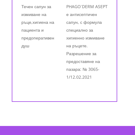
Течен сапун за
PHAGO`DERM ASEPT
измиване на
е антисептичен
ръце,хигиена на
сапун, с формула
пациента и
специално за
предоперативен
хигиенно измиване
душ
на ръцете.
Разрешение за
предоставяне на
пазара: № 3065-
1/12.02.2021