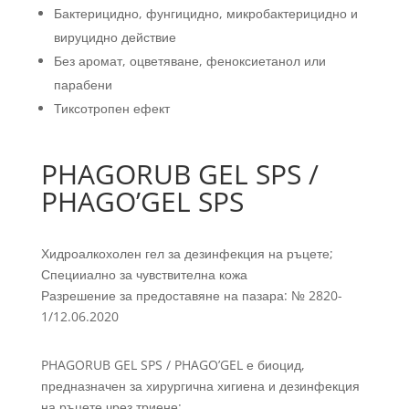
Бактерицидно, фунгицидно, микробактерицидно и
вируцидно действие
Без аромат, оцветяване, феноксиетанол или
парабени
Тиксотропен ефект
PHAGORUB GEL SPS /
PHAGO’GEL SPS
Хидроалкохолен гел за дезинфекция на ръцете;
Специиално за чувствителна кожа
Разрешение за предоставяне на пазара: № 2820-
1/12.06.2020
PHAGORUB GEL SPS / PHAGO’GEL е биоцид,
предназначен за хирургична хигиена и дезинфекция
на ръцете чрез триене: