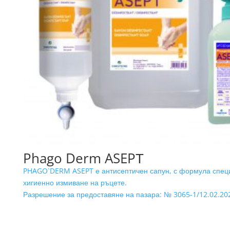
Phago Derm ASEPТ
PHAGO`DERM ASEPT е антисептичен сапун, с формула спец
хигиенно измиване на ръцете.
Разрешение за предоставяне на пазара: № 3065-1/12.02.20