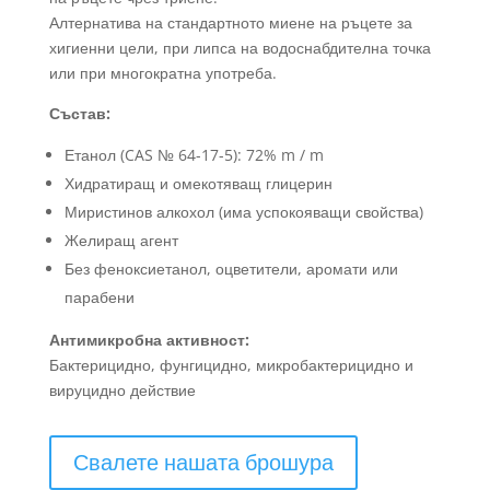
Алтернатива на стандартното миене на ръцете за
хигиенни цели, при липса на водоснабдителна точка
или при многократна употреба.
Състав:
Етанол (CAS № 64-17-5): 72% m / m
Хидратиращ и омекотяващ глицерин
Миристинов алкохол (има успокояващи свойства)
Желиращ агент
Без феноксиетанол, оцветители, аромати или
парабени
Антимикробна активност:
Бактерицидно, фунгицидно, микробактерицидно и
вируцидно действие
Свалете нашата брошура